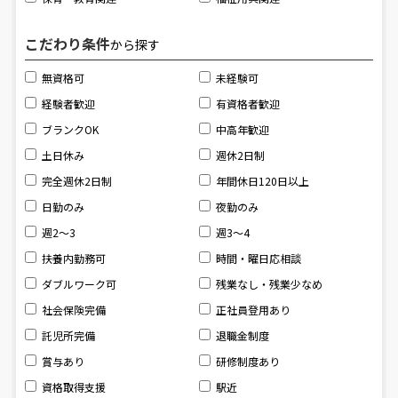
こだわり条件
から探す
無資格可
未経験可
経験者歓迎
有資格者歓迎
ブランクOK
中高年歓迎
土日休み
週休2日制
完全週休2日制
年間休日120日以上
日勤のみ
夜勤のみ
週2～3
週3～4
扶養内勤務可
時間・曜日応相談
ダブルワーク可
残業なし・残業少なめ
社会保険完備
正社員登用あり
託児所完備
退職金制度
賞与あり
研修制度あり
資格取得支援
駅近