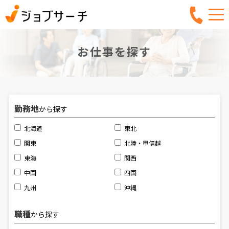
お仕事を探す
勤務地
から探す
北海道
東北
関東
北陸・甲信越
東海
関西
中国
四国
九州
沖縄
職種
から探す