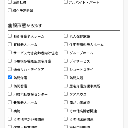
派遣社員
アルバイト・パート
紹介予定派遣
施設形態
から探す
特別養護老人ホーム
老人保健施設
有料老人ホーム
住宅型有料老人ホーム
サービス付き高齢者向け住宅
グループホーム
小規模多機能型居宅介護
デイサービス
通所リハ・デイケア
ショートステイ
訪問介護
訪問入浴
訪問看護
居宅介護支援事業所
地域包括支援センター
ケアハウス
養護老人ホーム
障がい者施設
病院
その他高齢者関連
その他障がい者関連
その他医療関連
保育・教育関連
福祉用具関連