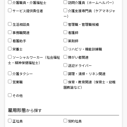
介護職員・介護福祉士
訪問介護員（ホームヘルパー）
サービス提供責任者
介護支援専門員（ケアマネジャ
ー）
⽣活相談員
管理職・管理職候補
事務職関連
看護師
看護助手
薬剤師
栄養士
リハビリ・機能訓練職
ソーシャルワーカー
（社会福祉
障がい者関連
士・精神保健福祉士）
送迎ドライバー
介護タクシー
調理・清掃・リネン関連
営業職
保育・教育関連（保育士・幼稚
園教諭など）
その他
雇用形態
から探す
正社員
契約社員