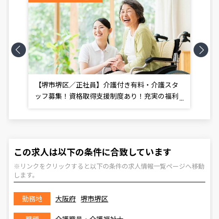
Previous
Next
ス
【堺市堺区／正社員】介護付き有料・介護スタ
【
ッフ募集！資格取得支援制度あり！充実の福利
タ
厚生！
この求人は以下の条件に合致しています
※リンクをクリックすると以下の条件の求人情報一覧ページへ移動
します。
勤務地
大阪府
堺市堺区