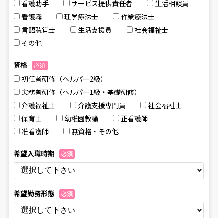
看護助⼿
サービス提供責任者
⽣活相談員
看護職
理学療法⼠
作業療法⼠
⾔語聴覚⼠
⽣活⽀援員
社会福祉⼠
その他
資格
必須
初任者研修（ヘルパー2級）
実務者研修（ヘルパー1級・基礎研修）
介護福祉⼠
介護⽀援専⾨員
社会福祉⼠
保育⼠
幼稚園教諭
正看護師
准看護師
無資格・その他
希望⼊職時期
必須
希望勤務形態
必須