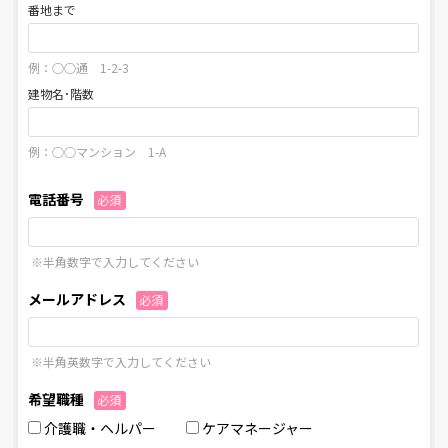
番地まで
例：○○通 1-2-3
建物名･階数
例：○○マンション 1-A
電話番号
必須
※半角数字で入力してください
メールアドレス
必須
※半角英数字で入力してください
希望職種
必須
介護職・ヘルパー
ケアマネージャー