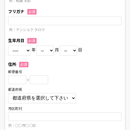
例：転職 太郎
フリガナ
必須
例：テンショク タロウ
生年月日
必須
年
月
日
住所
必須
郵便番号
-
都道府県
市区町村
例：○○市○○区