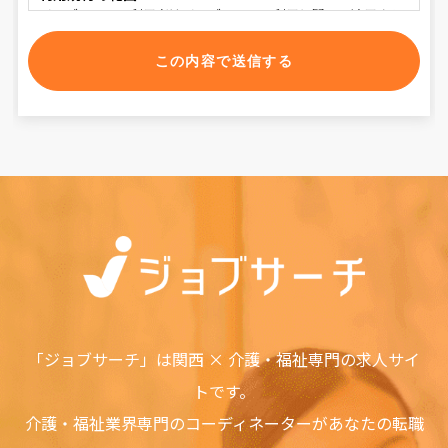
ジョブサーチの利用者はジョブサーチの利用に関して適用され
る、以下の利用規約を承認するものとします。
利用規約の変更
本利用規約は如何なる理由でも通知なしに変更する場合があり
ます。
サービスの変更・停止
当社は、当サイトの全てまたは一部のサービスをいつでも、変
更または停止することができるものとします。サービス変更・
停止の際、当社はできうる限りの方法で、利用者に対してその
旨を事前に告知するものとします。但し、天災などやむを得ぬ
場合は事前に告知することなく、サービスを変更・停止できる
ものとします。 サービスの変更または停止に伴い、利用者に損
害が発生した場合、当社は一切の責任を負わないものとしま
す。
責任の制約
如何なる状況においても当社は、第三者を介したものも含め、
「ジョブサーチ」は関西 × 介護・福祉専門の求人サイ
本ソフトウェアまたはサービスの利用者による使用または誤用
トです。
に対する責任を一切負いません。この責任の制約は、当社が、
そのような損害の可能性について通告されていた場合であって
介護・福祉業界専門のコーディネーターがあなたの転職
も、それが保証、契約、故意または無意識による不法行為、そ