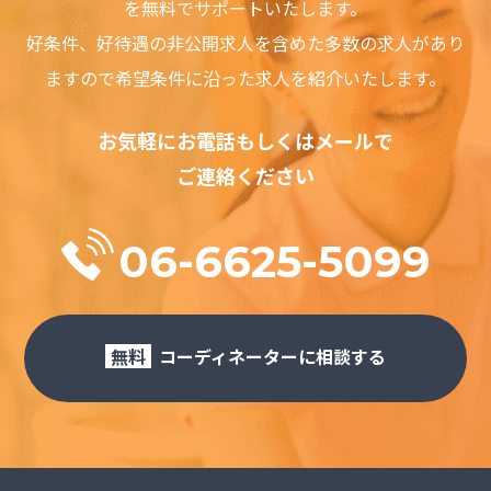
の他に基づいているかどうかによらず、直接、間接、付随、結
を無料でサポートいたします。
果的、特殊、懲戒的および懲罰的損害賠償を回避するために適
好条件、好待遇の⾮公開求⼈を含めた多数の求⼈があり
用されます。この責任の制約は、損害が、第三者を介したもの
も含め、本ソフトウェアまたはサービスの使用または誤用およ
ますので希望条件に沿った求⼈を紹介いたします。
び依存の結果であるか、本ソフトウェアまたはサービスを使用
できないためか、本ソフトウェアまたはサービスの中断、一時
停止、終了のいずれかの結果かにかかわらず、適用されます。
お気軽にお電話もしくはメールで
この責任の制約は、権利侵害の防止方法による本質的目的の不
ご連絡ください
履行にかかわらず法律で許容された最大の範囲で適用されま
す。
禁止事項
06-6625-5099
利用者は、ジョブサーチにおいて以下の行為をすることはでき
ません。
・虚偽の情報を登録し、提供する行為
・第三者の著作権、商標権、プライバシー権、肖像権等すべて
の法的権利を侵害する行為
無料
コーディネーターに相談する
・犯罪的行為に結びつく行為
・公序良俗に反する行為
・反社会的活動に関する行為
・法令、公序良俗に反する行為、またはそのおそれのある行為
・ジョブサーチで得た情報を利用しての営利を目的とした情報
提供等の行為