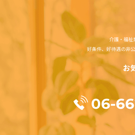
責任の制約は、損害
の結果であるか、本
一時停止、終了のい
本質的目的の不履行
禁止事項
介護・福祉
利用者は、ジョブサ
・虚偽の情報を登録
好条件、好待遇の⾮
・第三者の著作権、
・犯罪的行為に結び
お
・公序良俗に反する
・反社会的活動に関
・法令、公序良俗に
・ジョブサーチで得
・ジョブサーチの運
06-66
検索結果の内容
ジョブサーチは、ホ
チは、検索結果とし
結果として表示され
は一切の責任を負い