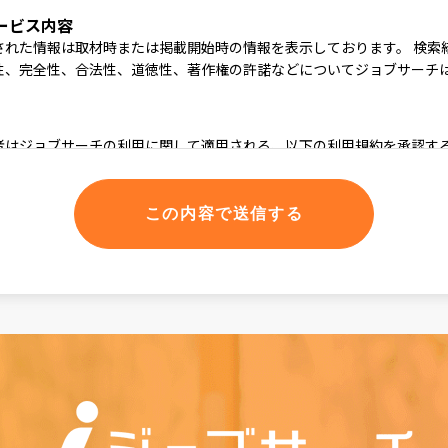
ービス内容
された情報は取材時または掲載開始時の情報を表示しております。 検索
性、完全性、合法性、道徳性、著作権の許諾などについてジョブサーチ
者はジョブサーチの利用に関して適用される、以下の利用規約を承認す
る理由でも通知なしに変更する場合があります。
停止
全てまたは一部のサービスをいつでも、変更または停止することができ
、当社はできうる限りの方法で、利用者に対してその旨を事前に告知す
得ぬ場合は事前に告知することなく、サービスを変更・停止できるものと
い、利用者に損害が発生した場合、当社は一切の責任を負わないものと
ても当社は、第三者を介したものも含め、本ソフトウェアまたはサービ
責任を一切負いません。この責任の制約は、当社が、そのような損害の
ても、それが保証、契約、故意または無意識による不法行為、その他に
接、付随、結果的、特殊、懲戒的および懲罰的損害賠償を回避するため