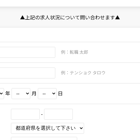
▲上記の求人状況について問い合わせます▲
例：転職 太郎
例：テンショク タロウ
年
月
日
-