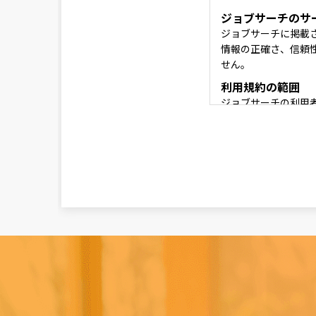
ジョブサーチのサ
ジョブサーチに掲載
情報の正確さ、信頼
せん。
利用規約の範囲
ジョブサーチの利用
利用規約の変更
本利用規約は如何な
サービスの変更・
当社は、当サイトの
ビス変更・停止の際
し、天災などやむを
変更または停止に伴
責任の制約
如何なる状況におい
または誤用に対する
れていた場合であっ
によらず、直接、間