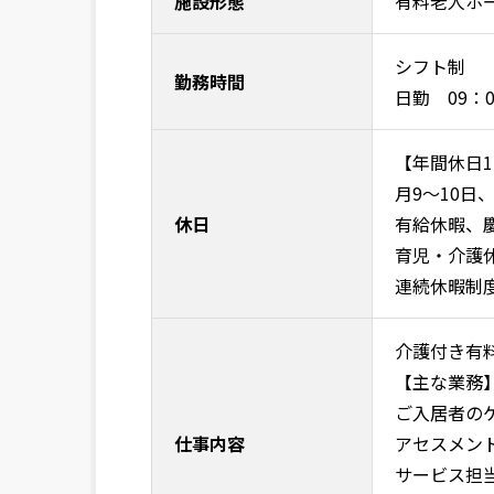
施設形態
有料老人ホ
シフト制
勤務時間
日勤 09：0
【年間休日1
月9～10日
休日
有給休暇、
育児・介護
連続休暇制
介護付き有
【主な業務
ご入居者の
仕事内容
アセスメン
サービス担