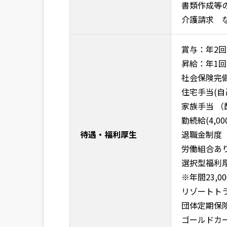
書類作成等
介護請求 
賞与：年2回
昇給：年1回
社会保険完
住宅手当(自己
家族手当 （配
勤続給(4,00
待遇・福利厚生
退職金制度
労働組合あ
選択型福利
※年間23
リゾートト
団体定期保
ゴールドカ