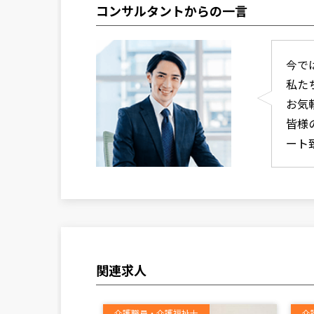
コンサルタントからの一言
今で
私た
お気
皆様
ート
関連求人
ムヘルパー）
介護職員・介護福祉士
介