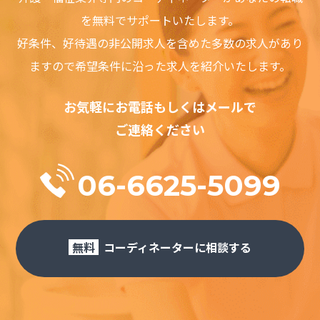
も、それが保証、契約、故意または無意識による不法行為、そ
の他に基づいているかどうかによらず、直接、間接、付随、結
を無料でサポートいたします。
果的、特殊、懲戒的および懲罰的損害賠償を回避するために適
好条件、好待遇の⾮公開求⼈を含めた多数の求⼈があり
用されます。この責任の制約は、損害が、第三者を介したもの
も含め、本ソフトウェアまたはサービスの使用または誤用およ
ますので希望条件に沿った求⼈を紹介いたします。
び依存の結果であるか、本ソフトウェアまたはサービスを使用
できないためか、本ソフトウェアまたはサービスの中断、一時
停止、終了のいずれかの結果かにかかわらず、適用されます。
お気軽にお電話もしくはメールで
この責任の制約は、権利侵害の防止方法による本質的目的の不
ご連絡ください
履行にかかわらず法律で許容された最大の範囲で適用されま
す。
禁止事項
06-6625-5099
利用者は、ジョブサーチにおいて以下の行為をすることはでき
ません。
・虚偽の情報を登録し、提供する行為
・第三者の著作権、商標権、プライバシー権、肖像権等すべて
の法的権利を侵害する行為
無料
コーディネーターに相談する
・犯罪的行為に結びつく行為
・公序良俗に反する行為
・反社会的活動に関する行為
・法令、公序良俗に反する行為、またはそのおそれのある行為
・ジョブサーチで得た情報を利用しての営利を目的とした情報