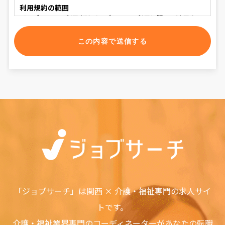
利用規約の範囲
ジョブサーチの利用者はジョブサーチの利用に関して適用され
る、以下の利用規約を承認するものとします。
利用規約の変更
本利用規約は如何なる理由でも通知なしに変更する場合があり
ます。
サービスの変更・停止
当社は、当サイトの全てまたは一部のサービスをいつでも、変
更または停止することができるものとします。サービス変更・
停止の際、当社はできうる限りの方法で、利用者に対してその
旨を事前に告知するものとします。但し、天災などやむを得ぬ
場合は事前に告知することなく、サービスを変更・停止できる
ものとします。 サービスの変更または停止に伴い、利用者に損
害が発生した場合、当社は一切の責任を負わないものとしま
す。
責任の制約
如何なる状況においても当社は、第三者を介したものも含め、
「ジョブサーチ」は関西 × 介護・福祉専門の求人サイ
本ソフトウェアまたはサービスの利用者による使用または誤用
トです。
に対する責任を一切負いません。この責任の制約は、当社が、
そのような損害の可能性について通告されていた場合であって
介護・福祉業界専門のコーディネーターがあなたの転職