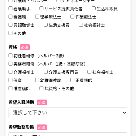
介護職・ヘルパー
ケアマネージャー
看護助⼿
サービス提供責任者
⽣活相談員
看護職
理学療法⼠
作業療法⼠
⾔語聴覚⼠
⽣活⽀援員
社会福祉⼠
その他
資格
必須
初任者研修（ヘルパー2級）
実務者研修（ヘルパー1級・基礎研修）
介護福祉⼠
介護⽀援専⾨員
社会福祉⼠
保育⼠
幼稚園教諭
正看護師
准看護師
無資格・その他
希望⼊職時期
必須
希望勤務形態
必須