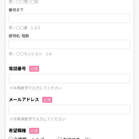
例：○○市○○区
番地まで
例：○○通 1-2-3
建物名･階数
例：○○マンション 1-A
電話番号
必須
※半角数字で入力してください
メールアドレス
必須
※半角英数字で入力してください
希望職種
必須