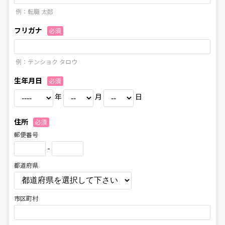
例：転職 太郎
フリガナ
必須
例：テンショク タロウ
生年月日
必須
年
月
日
住所
必須
郵便番号
-
都道府県
市区町村